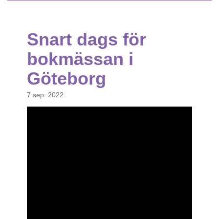
Snart dags för
bokmässan i
Göteborg
7 sep. 2022