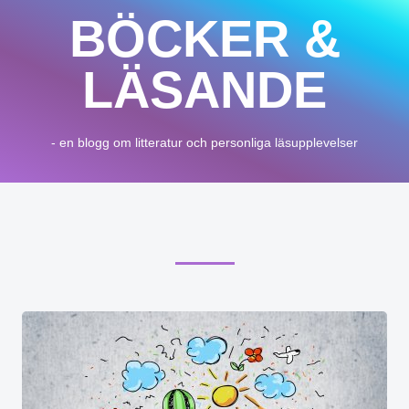
BÖCKER &
LÄSANDE
- en blogg om litteratur och personliga läsupplevelser