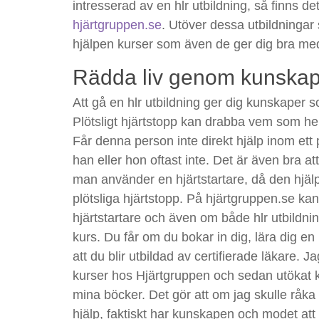
intresserad av en hlr utbildning, så finns d
hjärtgruppen.se
. Utöver dessa utbildningar 
hjälpen kurser som även de ger dig bra m
Rädda liv genom kunska
Att gå en hlr utbildning ger dig kunskaper s
Plötsligt hjärtstopp kan drabba vem som he
Får denna person inte direkt hjälp inom ett 
han eller hon oftast inte. Det är även bra at
man använder en hjärtstartare, då den hjälpe
plötsliga hjärtstopp. På hjärtgruppen.se k
hjärtstartare och även om både hlr utbildnin
kurs. Du får om du bokar in dig, lära dig e
att du blir utbildad av certifierade läkare. Ja
kurser hos Hjärtgruppen och sedan utöka
mina böcker. Det gör att om jag skulle rå
hjälp, faktiskt har kunskapen och modet att h