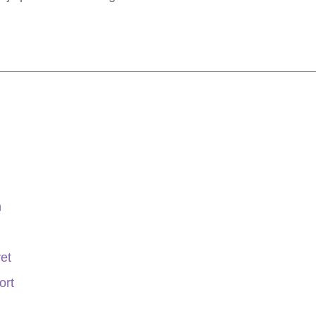
n
vet
ort