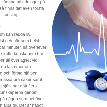
et sådana utbildningar på
så finns det även första
ed kunskap.
p
om kan rädda liv.
lst och när som helst.
par minuter, så överlever
t skaffa kunskaper i hur
r till överlägset vid
an du läsa mer om
g och första hjälpen
n massa bra saker samt
g själv har gått flera
t kunskaperna genom
ka på någon som behöver
jälpa till. Det är något