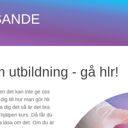
SANDE
tbildning - gå hlr!
men det kan inte ge oss
ig till hur man gör hlr
ra dig det så är det bra
hjälpen kurs. Då får du
ara läsa om det. Om du är